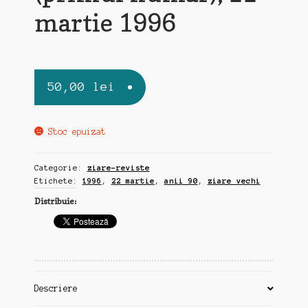
martie 1996
50,00
lei
Stoc epuizat
Categorie:
ziare-reviste
Etichete:
1996
,
22 martie
,
anii 90
,
ziare vechi
Distribuie:
Descriere