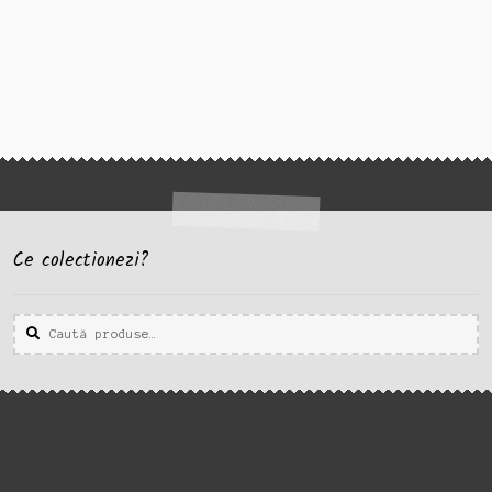
Ce colectionezi?
Caută
Caută
după: