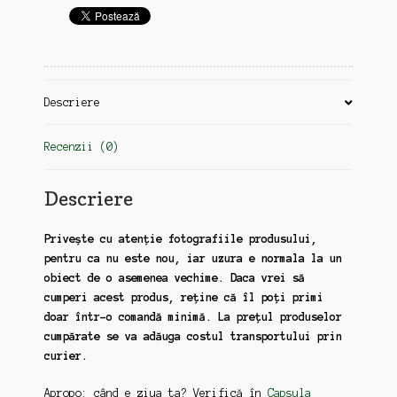
Descriere
Recenzii (0)
Descriere
Privește cu atenție fotografiile produsului,
pentru ca nu este nou, iar uzura e normala la un
obiect de o asemenea vechime. Daca vrei să
cumperi acest produs, reține că îl poți primi
doar într-o comandă minimă. La prețul produselor
cumpărate se va adăuga costul transportului prin
curier.
Apropo: când e ziua ta? Verifică în
Capsula