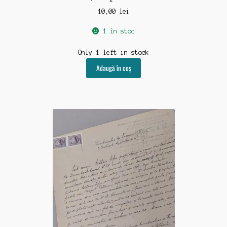
medicina-leacuri
10,00
lei
pictura-sculptura
1 în stoc
muzica-film-radio-tv
Only 1 left in stock
Adaugă în coș
propaganda-politica
reclama-publicitate
sport-turism-vanatoare
timbre-plicuri-scrisori
ziare-reviste
Capsula Timpului
Blog