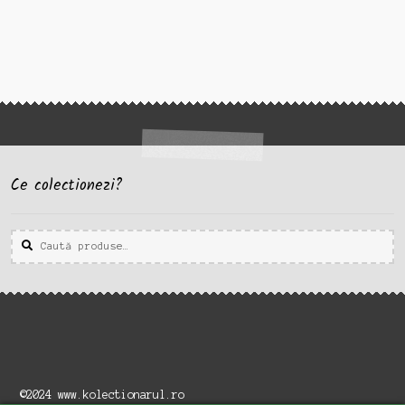
Ce colectionezi?
Caută
Caută
după:
©2024 www.kolectionarul.ro