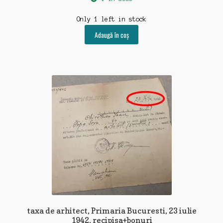
decoratiuni-mobilier
Only 1 left in stock
Adaugă în coș
diplome-documente
educatie-rechizite-manuale
feroviare-navale
folclor-religii-ezoterism
fotografii-negative-diapozitive
harti-planuri
jucarii-jocuri-machete
insigne-decoratii-steaguri
taxa de arhitect, Primaria Bucuresti, 23 iulie
1942, recipisa+bonuri