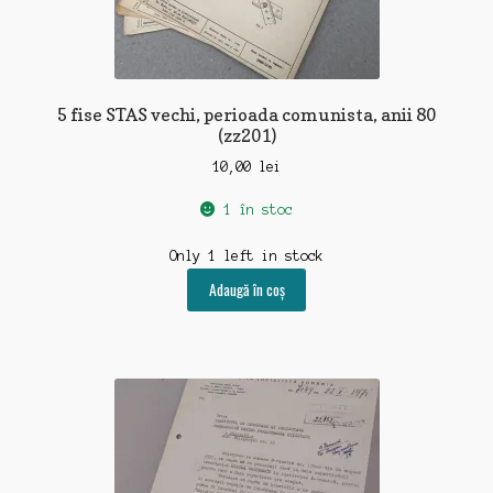
5 fise STAS vechi, perioada comunista, anii 80
(zz201)
10,00
lei
1 în stoc
Only 1 left in stock
Adaugă în coș