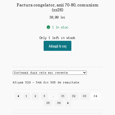
Factura congelator, anii 70-80, comunism
(zz26)
30,00
lei
1 în stoc
Only 1 left in stock
Adaugă în coș
Sortat
Afișez 529 - 544 din 565 de rezultate
după
cele
1
2
3
…
31
32
33
34
mai
recente
35
36