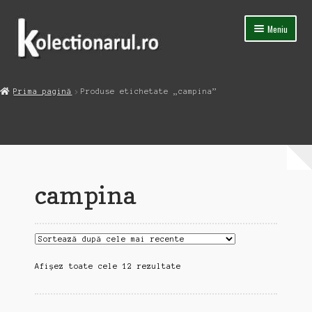
Sari
Sari
Meniu
la
la
navigare
conținut
Acasa
Prima pagină
Produse etichetate „campina”
Extinde
Magazin
meniul
copil
Capsula Timpului
Blog
campina
Contact
Sortat
Afișez toate cele 12 rezultate
după
cele
mai