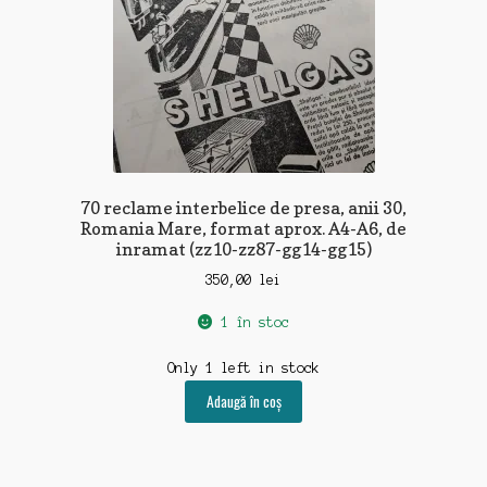
70 reclame interbelice de presa, anii 30,
Romania Mare, format aprox. A4-A6, de
inramat (zz10-zz87-gg14-gg15)
350,00
lei
1 în stoc
Only 1 left in stock
Adaugă în coș