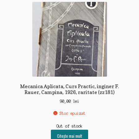
recente
Mecanica Aplicata, Curs Practic, inginer F.
Rauer, Campina, 1926, raritate (zz181)
90,00
lei
Stoc epuizat
Out of stock
Citește mai mult