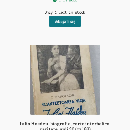
1 în stoc
Only 1 left in stock
Adaugă în coș
Iulia Hasdeu, biografie, carte interbelica,
raritate, anii 30 (zz186)