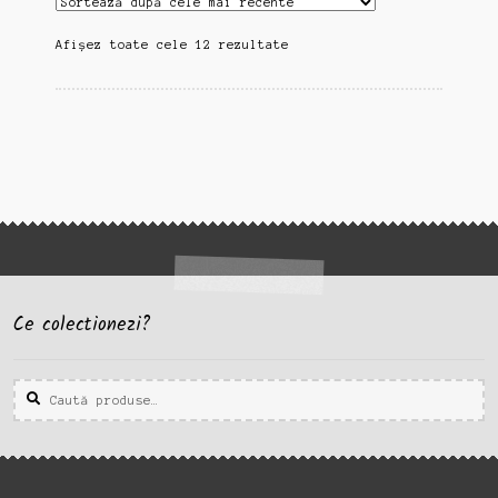
Sortat
Afișez toate cele 12 rezultate
după
cele
mai
recente
Ce colectionezi?
Caută
Caută
după: