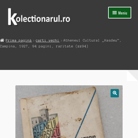
Sari
Sari
Meniu
la
la
navigare
conținut
Acasa
Prima pagină
carti vechi
Atheneul Cultural „Hasdeu”,
Extinde
Campina, 1927, 94 pagini, raritate (zz94)
Magazin
meniul
copil
Capsula Timpului
Blog
Contact