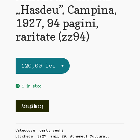
„Hasdeu”, Campina,
1927, 94 pagini,
raritate (zz94)
120,00
lei
1 în stoc
Cantitate
Adaugă în coș
Atheneul
Cultural
"Hasdeu",
Categorie:
carti vechi
Campina,
Etichete:
1927
,
anii 20
,
Atheneul Cultural
,
1927,