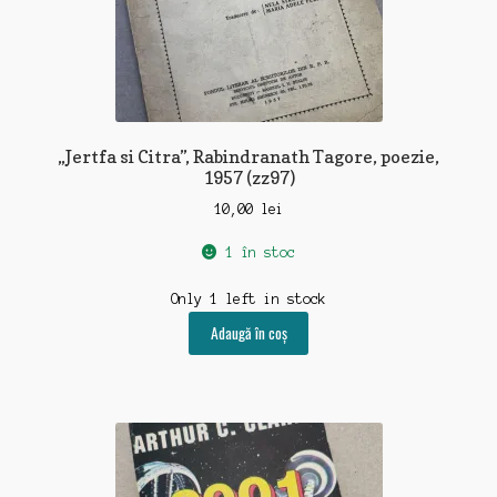
„Jertfa si Citra”, Rabindranath Tagore, poezie,
1957 (zz97)
10,00
lei
1 în stoc
Only 1 left in stock
Adaugă în coș