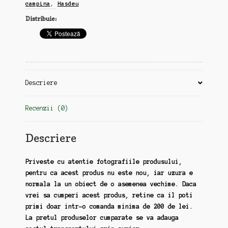
campina
,
Hasdeu
94
Distribuie:
pagini,
raritate
(zz94)
Descriere
Recenzii (0)
Descriere
Priveste cu atentie fotografiile produsului,
pentru ca acest produs nu este nou, iar uzura e
normala la un obiect de o asemenea vechime. Daca
vrei sa cumperi acest produs, retine ca il poti
primi doar intr-o comanda minima de 200 de lei.
La pretul produselor cumparate se va adauga