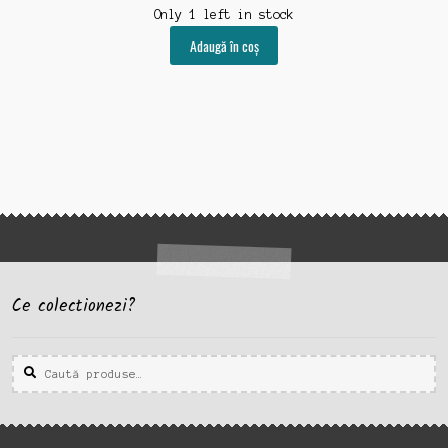
Only 1 left in stock
Adaugă în coș
Ce colectionezi?
Caută
Caută
după: