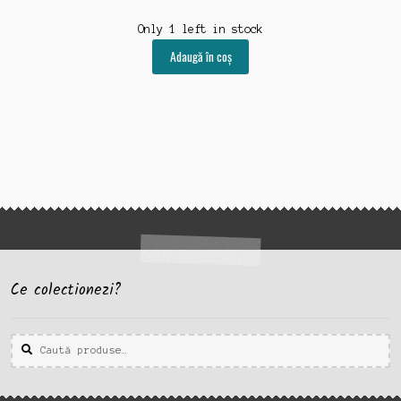
Only 1 left in stock
Adaugă în coș
Ce colectionezi?
Caută
Caută
după: