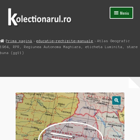
Sari
Sari
Meniu
la
la
navigare
conținut
Acasa
Prima pagină
educatie-rechizite-manuale
Atlas Geografic
Extinde
1964, RPR, Regiunea Autonoma Maghiara, eticheta Luminita, stare
Magazin
meniul
buna (gg11)
copil
Capsula Timpului
Blog
Contact