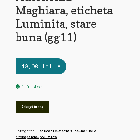
Maghiara, eticheta
Luminita, stare
buna (gg11)
40,00
lei
1 în stoc
Cantitate
Adaugă în coș
Atlas
Geografic
1964,
Categorii:
educatie-rechizite-manuale
,
RPR,
propaganda-politica
Regiunea