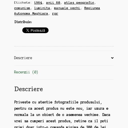
Etichete:
1964
,
anii 60
,
atlas geografic
,
Autonoma
comunism
,
luminita
,
manuale vechi
,
Regiunea
Maghiara,
Autonoma Maghiara
,
rpr
eticheta
Distribuie:
Luminita,
stare
buna
(gg11)
Descriere
Recenzii (0)
Descriere
Priveste cu atentie fotografiile produsului,
pentru ca acest produs nu este nou, iar uzura e
normala la un obiect de o asemenea vechime. Daca
vrei sa cumperi acest produs, retine ca il poti
primi doar intr-o comanda minima de 200 de lei.