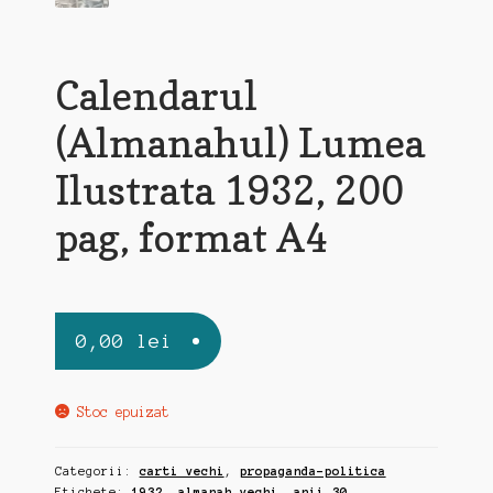
Calendarul
(Almanahul) Lumea
Ilustrata 1932, 200
pag, format A4
0,00
lei
Stoc epuizat
Categorii:
carti vechi
,
propaganda-politica
Etichete:
1932
,
almanah vechi
,
anii 30
,