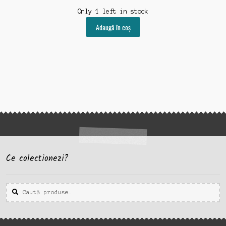
Only 1 left in stock
Adaugă în coș
Ce colectionezi?
Caută
Caută
după: