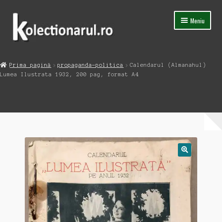
Sari
Sari
Meniu
la
la
navigare
conținut
Acasa
Prima pagină
propaganda-politica
Calendarul (Almanahul)
Extinde
Lumea Ilustrata 1932, 200 pag, format A4
Magazin
meniul
copil
Capsula Timpului
Blog
Contact