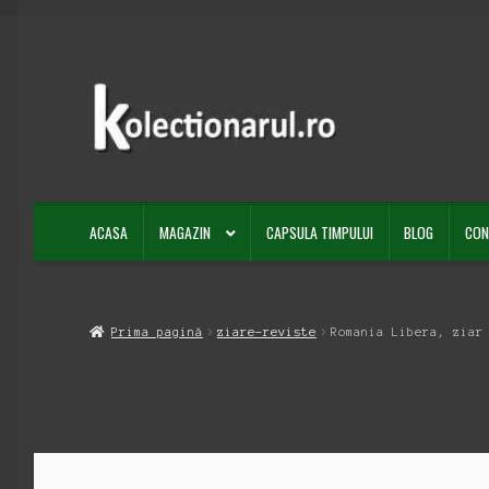
Sari
Sari
la
la
navigare
conținut
ACASA
MAGAZIN
CAPSULA TIMPULUI
BLOG
CON
Prima pagină
ziare-reviste
Romania Libera, ziar