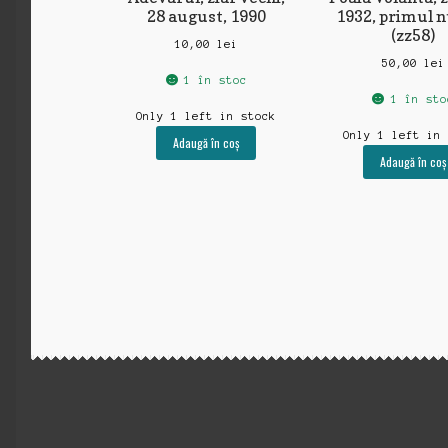
28 august, 1990
1932, primul 
(zz58)
10,00
lei
50,00
lei
1 în stoc
1 în sto
Only 1 left in stock
Only 1 left in
Adaugă în coș
Adaugă în coș