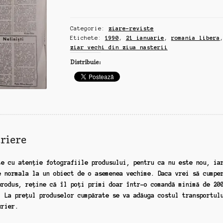
Libera,
ziar
Categorie:
ziare-reviste
vechi
Etichete:
1990
,
21 ianuarie
,
romania libera
din
ziar vechi din ziua nasterii
ziua
Distribuie:
nasterii,
21
ianuarie,
1990
riere
te cu atenție fotografiile produsului, pentru ca nu este nou, ia
e normala la un obiect de o asemenea vechime. Daca vrei să cumpe
produs, reține că îl poți primi doar într-o comandă minimă de 20
. La prețul produselor cumpărate se va adăuga costul transportul
urier.