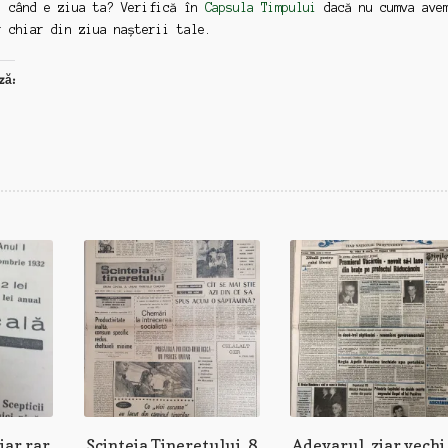
: când e ziua ta? Verifică în
Capsula Timpului
dacă nu cumva ave
r chiar din ziua nașterii tale.
ză:
iar rar
Scinteia Tineretului, 8
Adevarul, ziar vechi