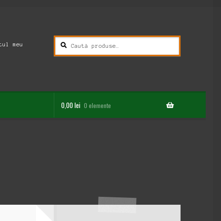
Caută
Caută
tul meu
după:
0,00
lei
0 elemente