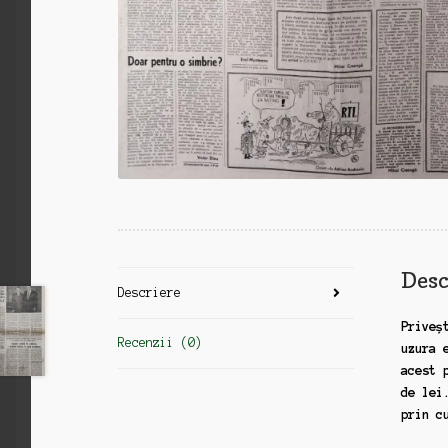
Desc
Descriere
Priveș
Recenzii (0)
uzura 
acest 
de lei
prin c