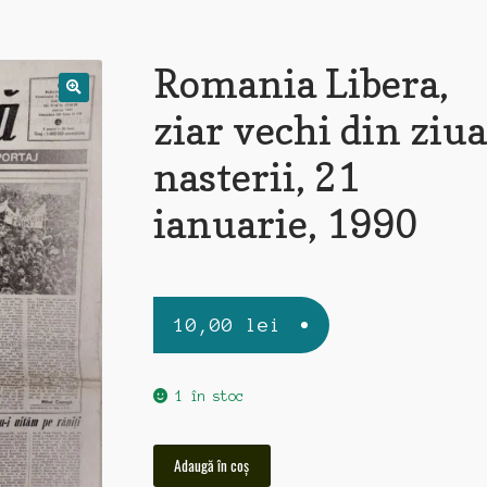
Romania Libera,
ziar vechi din ziua
nasterii, 21
ianuarie, 1990
10,00
lei
1 în stoc
Cantitate
Adaugă în coș
Romania