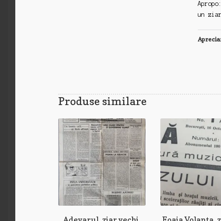
Apropo
un zia
Aprecia
Produse similare
Adevarul, ziar vechi,
Foaia Volanta, z