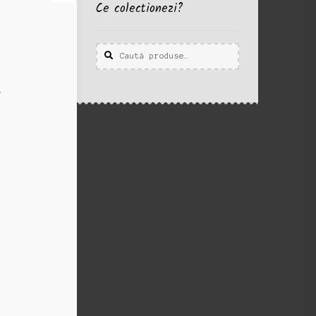
Ce colectionezi?
Caută
Caută
după: