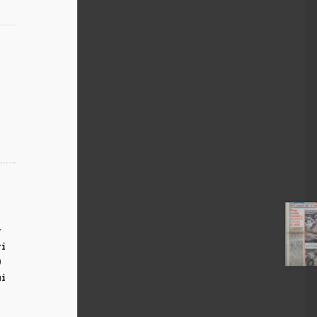
,
r
ri
0
ui