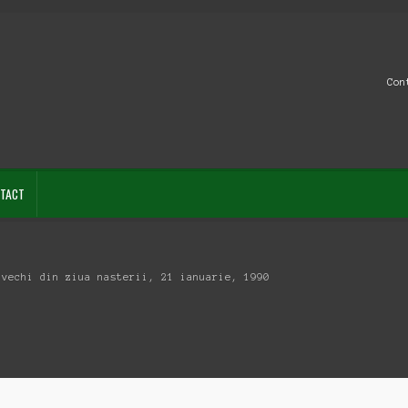
Con
TACT
 vechi din ziua nasterii, 21 ianuarie, 1990