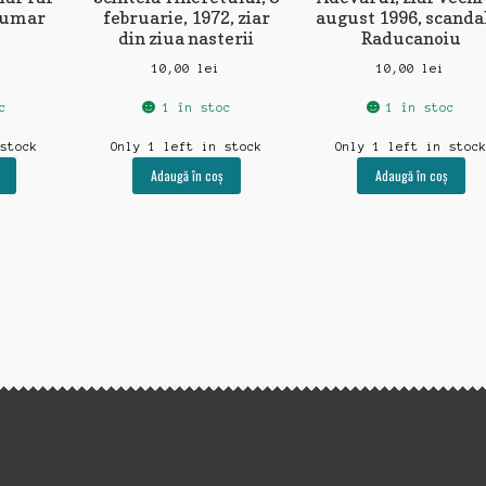
numar
februarie, 1972, ziar
august 1996, scanda
din ziua nasterii
Raducanoiu
10,00
lei
10,00
lei
c
1 în stoc
1 în stoc
 stock
Only 1 left in stock
Only 1 left in stoc
Adaugă în coș
Adaugă în coș