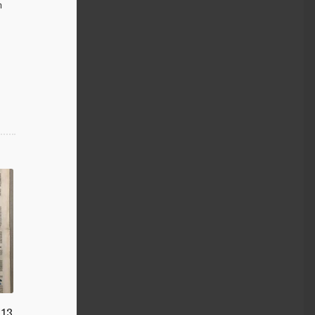
m
 13