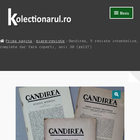
Sari
Sari
Meniu
la
la
navigare
conținut
Acasa
Prima pagină
ziare-reviste
Gandirea, 5 reviste interbelice,
Extinde
complete dar fara coperti, anii 30 (zz127)
Magazin
meniul
copil
Capsula Timpului
Blog
Contact