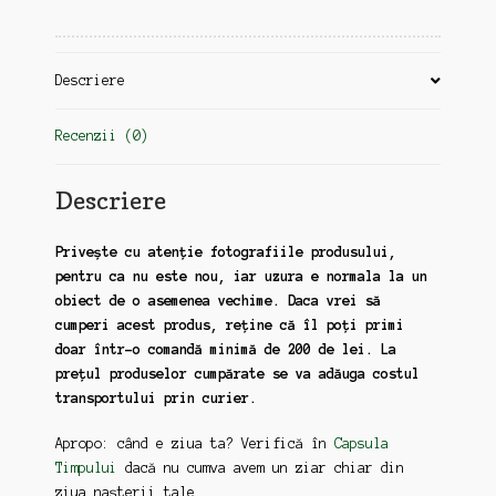
anii
30
(zz127)
Descriere
Recenzii (0)
Descriere
Privește cu atenție fotografiile produsului,
pentru ca nu este nou, iar uzura e normala la un
obiect de o asemenea vechime. Daca vrei să
cumperi acest produs, reține că îl poți primi
doar într-o comandă minimă de 200 de lei. La
prețul produselor cumpărate se va adăuga costul
transportului prin curier.
Apropo: când e ziua ta? Verifică în
Capsula
Timpului
dacă nu cumva avem un ziar chiar din
ziua nașterii tale.