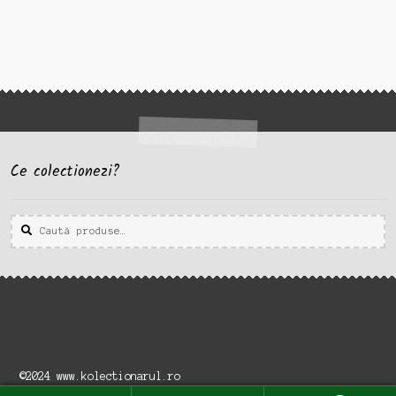
Ce colectionezi?
Caută
Caută
după:
©2024 www.kolectionarul.ro