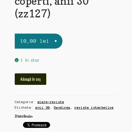
coperti, anii 30
(zz127)
10,00
lei
1 în stoc
Cantitate
Adaugă în coș
Gandirea,
5
reviste
Categorie:
ziare-reviste
interbelice,
Etichete:
anii 30
,
Gandirea
,
reviste interbelice
complete
dar
Distribuie:
fara
coperti,