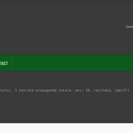
Con
TACT
atului, 2 reviste propaganda rurala, anii 30, raritate, (zz127)