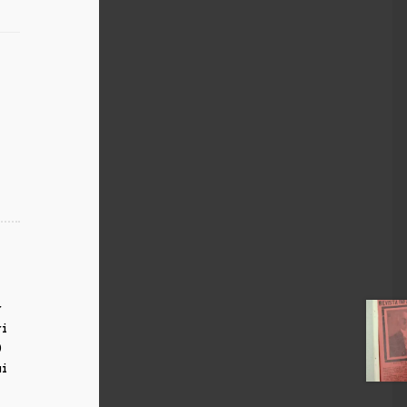
,
r
ri
0
ui