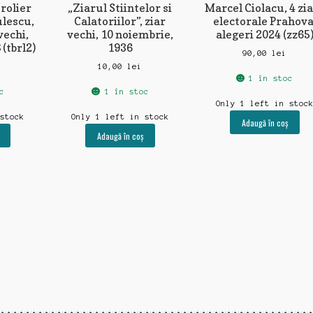
rolier
„Ziarul Stiintelor si
Marcel Ciolacu, 4 zi
lescu,
Calatoriilor”, ziar
electorale Prahova
vechi,
vechi, 10 noiembrie,
alegeri 2024 (zz65
(tbrl2)
1936
90,00
lei
i
10,00
lei
1 în stoc
c
1 în stoc
Only 1 left in stoc
 stock
Only 1 left in stock
Adaugă în coș
Adaugă în coș