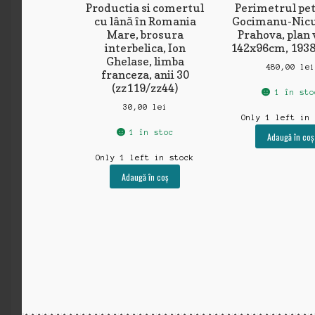
Productia si comertul
Perimetrul pet
cu lână în Romania
Gocimanu-Nicu
Mare, brosura
Prahova, plan 
interbelica, Ion
142x96cm, 1938 
Ghelase, limba
480,00
le
franceza, anii 30
(zz119/zz44)
1 în sto
30,00
lei
Only 1 left in
1 în stoc
Adaugă în coș
Only 1 left in stock
Adaugă în coș