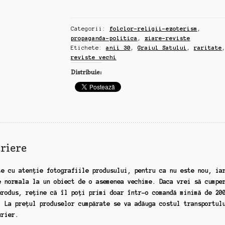
Satului,
2
Categorii:
folclor-religii-ezoterism
,
reviste
propaganda-politica
,
ziare-reviste
propaganda
Etichete:
anii 30
,
Graiul Satului
,
raritate
rurala,
reviste vechi
anii
Distribuie:
30,
raritate,
(zz127)
riere
te cu atenție fotografiile produsului, pentru ca nu este nou, ia
e normala la un obiect de o asemenea vechime. Daca vrei să cumpe
produs, reține că îl poți primi doar într-o comandă minimă de 20
. La prețul produselor cumpărate se va adăuga costul transportul
urier.