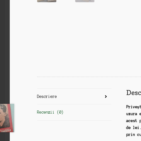
Desc
Descriere
Priveș
Recenzii (0)
uzura 
acest 
de lei
prin c