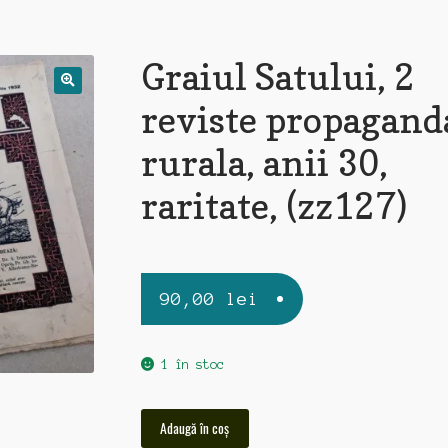
Graiul Satului, 2
reviste propagand
rurala, anii 30,
raritate, (zz127)
90,00
lei
1 în stoc
Cantitate
Adaugă în coș
Graiul