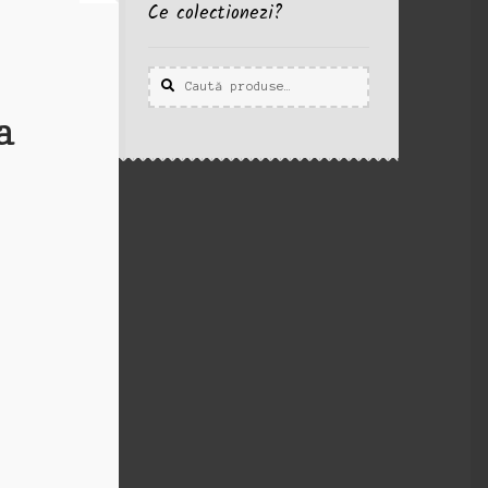
Ce colectionezi?
Caută
Caută
după:
a