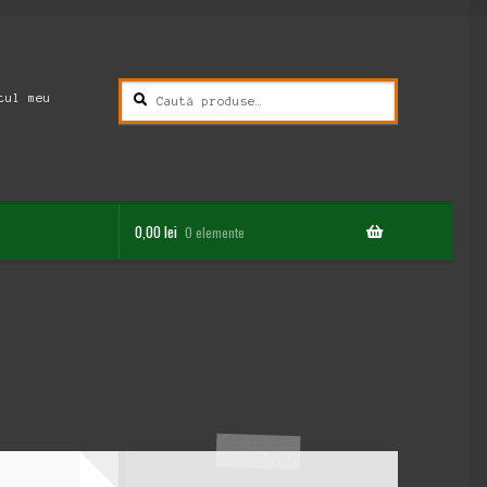
Caută
Caută
tul meu
după:
0,00
lei
0 elemente