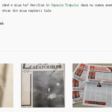
: când e ziua ta? Verifică în
Capsula Timpului
dacă nu cumva ave
r chiar din ziua nașterii tale.
ză: