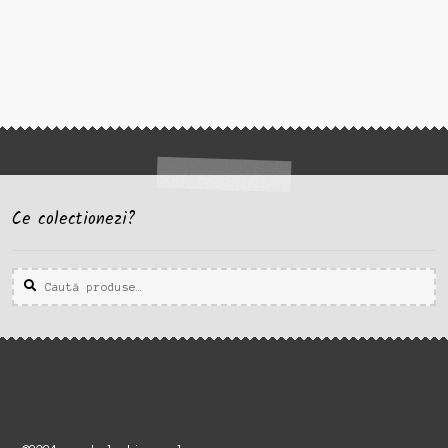
Ce colectionezi?
Caută
Caută
după: