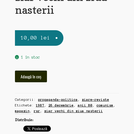
nasterii
10,00
lei
1 în stoc
Cantitate
Adaugă în coș
Magazin,
26
decembrie,
Categorii:
propaganda-politica
,
ziare-reviste
1987,
Etichete:
1987
,
26 decembrie
,
anii 80
,
comunism
,
ziar
magazin
,
rsr
,
ziar vechi din ziua nasterii
vechi
Distribuie:
din
ziua
nasterii