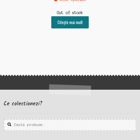
Out of stock
Citește mai mult
Ce colectionezi?
Caută
Caută
după: