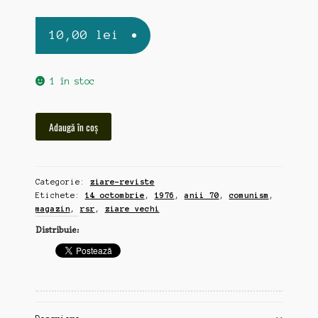
10,00
lei
1 în stoc
Cantitate
Adaugă în coș
Magazin,
ziar
vechi
Categorie:
ziare-reviste
14
Etichete:
14 octombrie
,
1976
,
anii 70
,
comunism
,
octombrie
magazin
,
rsr
,
ziare vechi
1976
Distribuie: