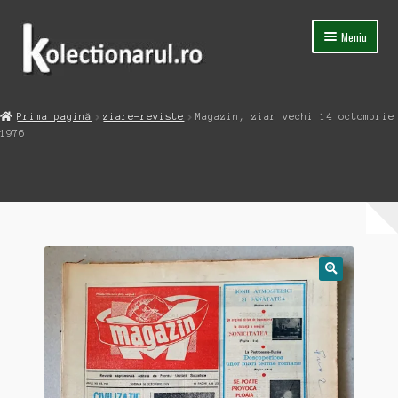
Sari
Sari
Meniu
la
la
navigare
conținut
Acasa
Prima pagină
ziare-reviste
Magazin, ziar vechi 14 octombrie
Extinde
1976
Magazin
meniul
copil
Capsula Timpului
Blog
Contact