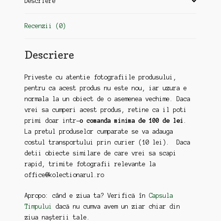
Descriere
Recenzii (0)
Descriere
Priveste cu atentie fotografiile produsului,
pentru ca acest produs nu este nou, iar uzura e
normala la un obiect de o asemenea vechime. Daca
vrei sa cumperi acest produs, retine ca il poti
primi doar intr-
o comanda minima de 100 de lei
.
La pretul produselor cumparate se va adauga
costul transportului prin curier (10 lei). Daca
detii obiecte similare de care vrei sa scapi
rapid, trimite fotografii relevante la
office@kolectionarul.ro
Apropo: când e ziua ta? Verifică în
Capsula
Timpului
dacă nu cumva avem un ziar chiar din
ziua nașterii tale.