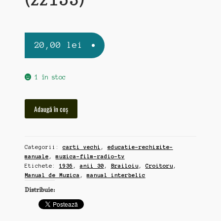
20,00
lei
1 în stoc
Cantitate
Adaugă în coș
Manual
de
Muzica
Categorii:
carti vechi
,
educatie-rechizite-
interbelic,
manuale
,
muzica-film-radio-tv
1936,
Etichete:
1936
,
anii 30
,
Brailoiu
,
Croitoru
,
Brailoiu,
Manual de Muzica
,
manual interbelic
Croitoru
Distribuie:
(zz153)