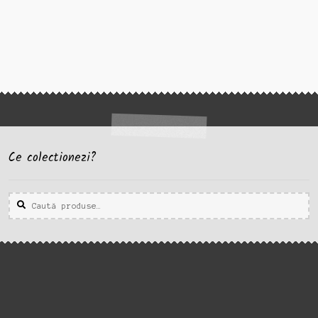
Ce colectionezi?
Caută
Caută
după: