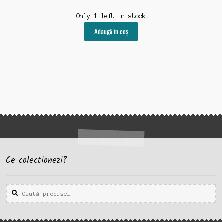
Only 1 left in stock
Adaugă în coș
Ce colectionezi?
Caută
Caută
după: