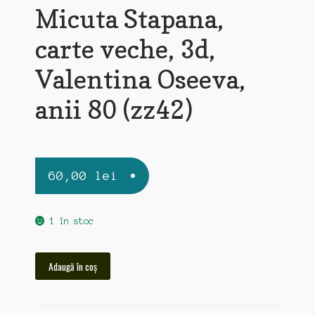
Micuta Stapana,
carte veche, 3d,
Valentina Oseeva,
anii 80 (zz42)
60,00
lei
1 în stoc
Cantitate
Adaugă în coș
Micuta
Stapana,
carte