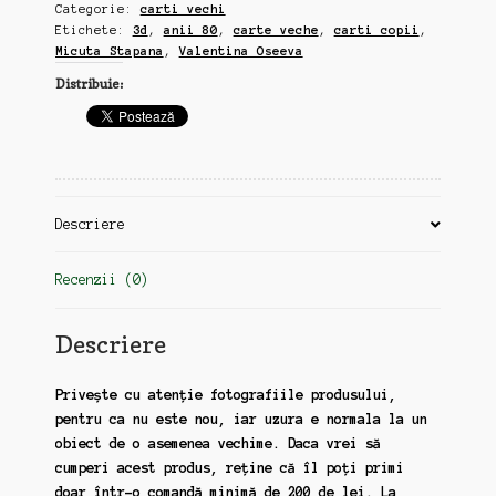
Categorie:
carti vechi
veche,
Etichete:
3d
,
anii 80
,
carte veche
,
carti copii
,
3d,
Micuta Stapana
,
Valentina Oseeva
Valentina
Distribuie:
Oseeva,
anii
80
(zz42)
Descriere
Recenzii (0)
Descriere
Privește cu atenție fotografiile produsului,
pentru ca nu este nou, iar uzura e normala la un
obiect de o asemenea vechime. Daca vrei să
cumperi acest produs, reține că îl poți primi
doar într-o comandă minimă de 200 de lei. La