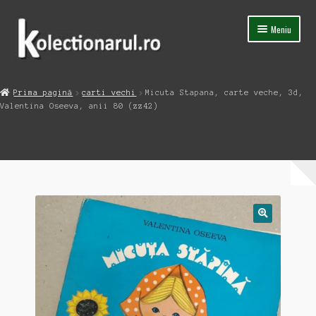
Sari
Sari
Meniu
la
la
navigare
conținut
Acasa
Prima pagină
carti vechi
Micuta Stapana, carte veche, 3d,
Extinde
Valentina Oseeva, anii 80 (zz42)
Magazin
meniul
copil
Capsula Timpului
Blog
Contact