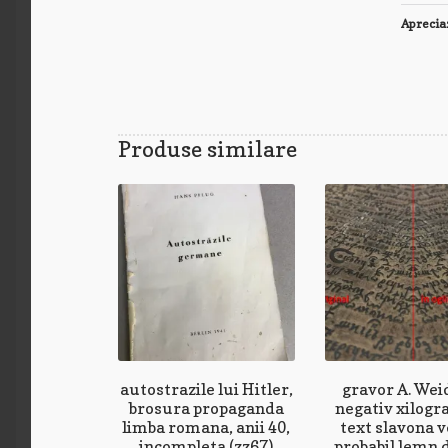
Aprecia
Produse similare
autostrazile lui Hitler,
gravor A. Weid
brosura propaganda
negativ xilogr
limba romana, anii 40,
text slavona v
incompleta (zz67)
probabil lemn d