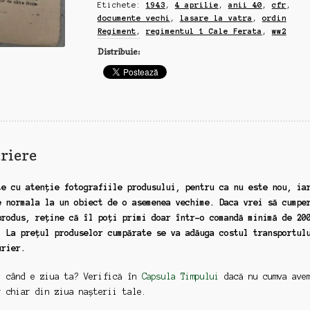
Etichete:
1943
,
4 aprilie
,
anii 40
,
cfr
,
documente vechi
,
lasare la vatra
,
ordin
Regiment
,
regimentul 1 Cale Ferata
,
ww2
Distribuie:
riere
te cu atenție fotografiile produsului, pentru ca nu este nou, ia
e normala la un obiect de o asemenea vechime. Daca vrei să cumpe
produs, reține că îl poți primi doar într-o comandă minimă de 20
. La prețul produselor cumpărate se va adăuga costul transportul
urier.
: când e ziua ta? Verifică în
Capsula Timpului
dacă nu cumva ave
r chiar din ziua nașterii tale.