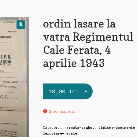
ordin lasare la
vatra Regimentul 
Cale Ferata, 4
aprilie 1943
10,00
lei
Stoc epuizat
Categorii:
armata-razboi
,
diplome-documente
feroviare-navale