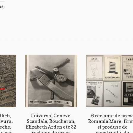
ză:
lich,
Universal Geneve,
6 reclame de pres
avura,
Scandale, Boucheron,
Romania Mare, fir
eche,
Elizabeth Arden etc 32
si produse de
e par,
reclame de presa
constructii, de