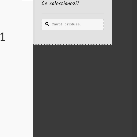
Ce colectionezi?
Caută
Caută
după:
1
,