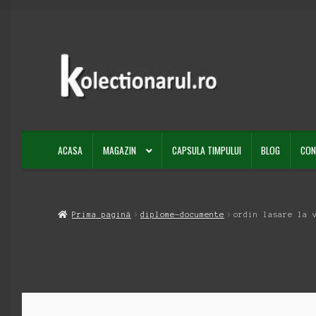
Sari
Sari
la
la
navigare
conținut
ACASA
MAGAZIN
CAPSULA TIMPULUI
BLOG
CON
Prima pagină
diplome-documente
ordin lasare la 