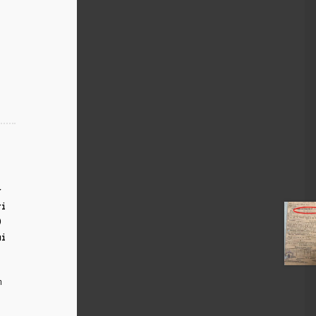
r
ri
0
ui
m