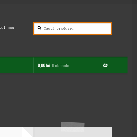
Caută
Caută
tul meu
după:
0,00
lei
0 elemente