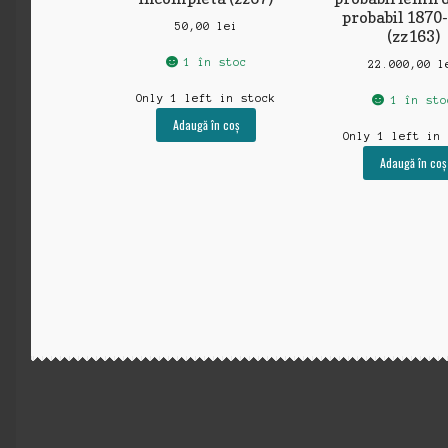
probabil 1870
50,00
lei
(zz163)
1 în stoc
22.000,00
l
Only 1 left in stock
1 în sto
Adaugă în coș
Only 1 left in
Adaugă în coș