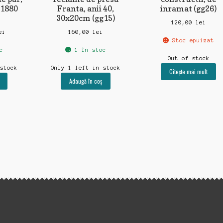
-1880
Franta, anii 40,
inramat (gg26)
30x20cm (gg15)
120,00
lei
ei
160,00
lei
Stoc epuizat
c
1 în stoc
Out of stock
 stock
Only 1 left in stock
Citește mai mult
Adaugă în coș