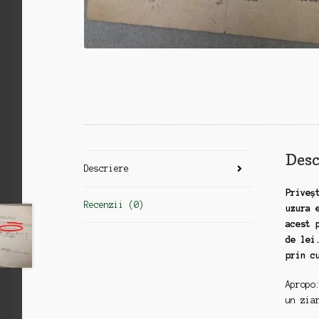
Desc
Descriere
Priveș
Recenzii (0)
uzura 
acest 
de lei
prin c
Apropo
un zia