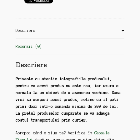
Assad
la
Ceausescu
Descriere
Recenzii (0)
Descriere
Priveste cu atentie fotografiile produsului,
pentru ca acest produs nu este nou, iar uzura e
normala la un obiect de o asemenea vechime. Daca
vrei sa cumperi acest produs, retine ca il poti
primi doar intr-o comanda minima de 200 de lei.
La pretul produselor cumparate se va adauga
costul transportului prin curier.
Apropo: când e ziua ta? Verifică în
Capsula
Timpului
dacă nu cumva avem un ziar chiar din