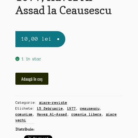
Assad la Ceausescu
10,00
lei
1 în stoc
Cantitate
Adaugă în coș
Romania
Libera,
ziar
Categorie:
ziare-reviste
vechi
Etichete:
15 februarie
,
1977
,
ceausescu
,
15
comunism
,
Havez Al-Assad
,
romania libera
,
ziare
februarie
vechi
1977,
Distribuie:
Havez
Al-