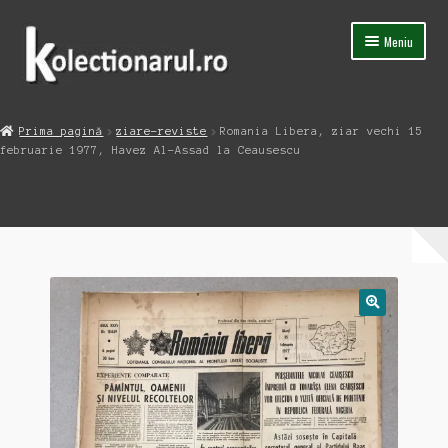
Sari
Sari
Meniu
la
la
navigare
conținut
Acasa
Prima pagină
ziare-reviste
Romania Libera, ziar vechi 15
Extinde
februarie 1977, Havez Al-Assad la Ceausescu
Magazin
meniul
copil
Capsula Timpului
Blog
Contact