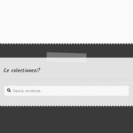
Ce colectionezi?
Caută
Caută
după: