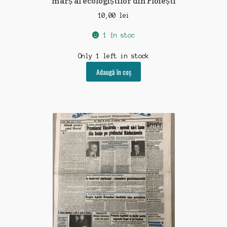
marș al ecologiștilor din Ploiești
10,00
lei
1 în stoc
Only 1 left in stock
Adaugă în coș