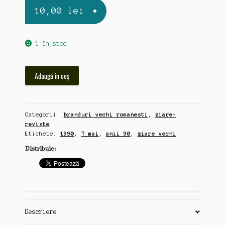
10,00
lei
1 în stoc
Cantitate
Adaugă în coș
Romanul,
ziar
vechi
Categorii:
branduri vechi romanesti
,
ziare-
7
reviste
mai
Etichete:
1990
,
7 mai
,
anii 90
,
ziare vechi
1990
Distribuie:
Descriere