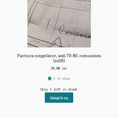
Factura congelator, anii 70-80, comunism
(zz26)
30,00
lei
1 în stoc
Only 1 left in stock
Adaugă în coș