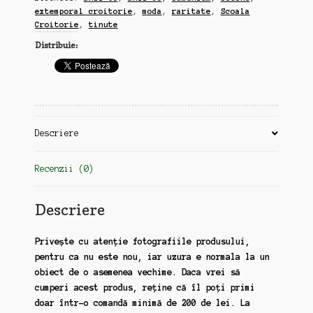
60,
extemporal croitorie
,
moda
,
raritate
,
Scoala
album
Croitorie
,
tinute
cu
Distribuie:
lucrari
de
control,
format
A4+,
peste
Descriere
50
planse
Recenzii (0)
(gg36)
Descriere
Privește cu atenție fotografiile produsului,
pentru ca nu este nou, iar uzura e normala la un
obiect de o asemenea vechime. Daca vrei să
cumperi acest produs, reține că îl poți primi
doar într-o comandă minimă de 200 de lei. La