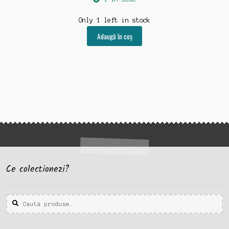
Only 1 left in stock
Adaugă în coș
Ce colectionezi?
Caută
Caută
după: