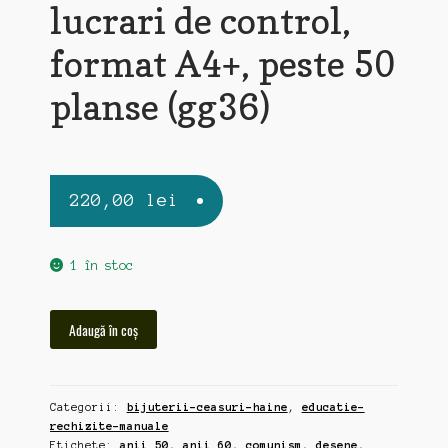
lucrari de control,
format A4+, peste 50
planse (gg36)
220,00
lei
1 în stoc
Cantitate
Adaugă în coș
Scoala
de
Croitorie,
Categorii:
bijuterii-ceasuri-haine
,
educatie-
anii
rechizite-manuale
50-
Etichete:
anii 50
,
anii 60
,
comunism
,
desene
,