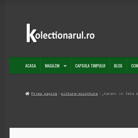
Sari
Sari
la
la
navigare
conținut
ACASA
MAGAZIN
CAPSULA TIMPULUI
BLOG
CON
Prima pagină
pictura-sculptura
„tarani in fata 