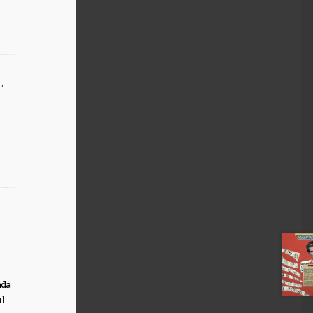
i
,
nda
ul