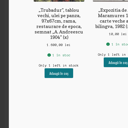
„Trubadur”, tablou
„Expozitia de
vechi, ulei pe panza,
Maramures 1
97x67cm, rama,
carte veche a
restaurare de epoca,
bilingva, 1982 
semnat „A. Andreescu
10,00
lei
1904” (x)
1 în sto
1.600,00
lei
Only 1 left in
1 în stoc
Adaugă în coș
Only 1 left in stock
Adaugă în coș