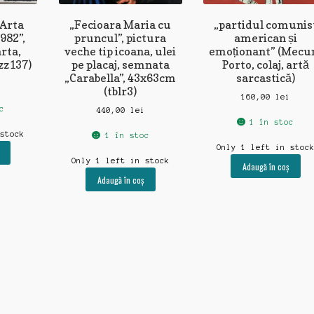
 Arta
„Fecioara Maria cu
„partidul comunis
982”,
pruncul”, pictura
american și
rta,
veche tip icoana, ulei
emoționant” (Mec
(zz137)
pe placaj, semnata
Porto, colaj, artă
„Carabella”, 43x63cm
sarcastică)
(tblr3)
160,00
lei
c
440,00
lei
1 în stoc
 stock
1 în stoc
Only 1 left in stoc
Only 1 left in stock
Adaugă în coș
Adaugă în coș