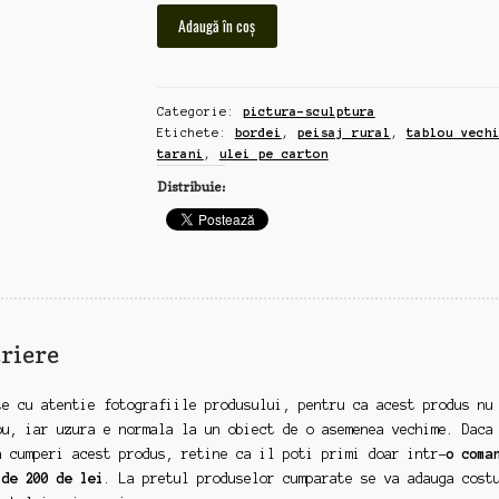
Cantitate
Adaugă în coș
"tarani
in
fata
Categorie:
pictura-sculptura
bordeiului",
Etichete:
bordei
,
peisaj rural
,
tablou vech
tablou
tarani
,
ulei pe carton
vechi,
Distribuie:
ulei
pe
carton,
peisaj
rural,
21x37cm
(dd33)
riere
te cu atentie fotografiile produsului, pentru ca acest produs nu
ou, iar uzura e normala la un obiect de o asemenea vechime. Daca
a cumperi acest produs, retine ca il poti primi doar intr-
o coma
 de 200 de lei
. La pretul produselor cumparate se va adauga cost