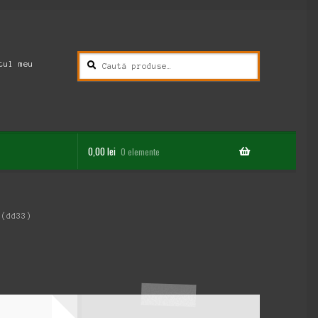
Caută
Caută
tul meu
după:
0,00
lei
0 elemente
 (dd33)