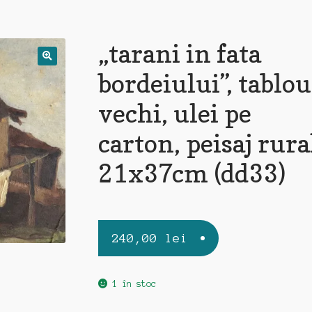
„tarani in fata
bordeiului”, tablou
vechi, ulei pe
carton, peisaj rura
21x37cm (dd33)
240,00
lei
1 în stoc