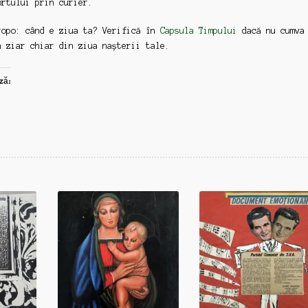
ortului prin curier.
ropo: când e ziua ta? Verifică în
Capsula Timpului
dacă nu cumva
n ziar chiar din ziua nașterii tale.
ză: