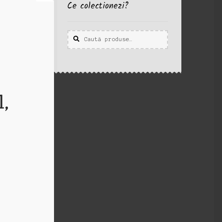
Ce colectionezi?
Caută
Caută
după:
l,