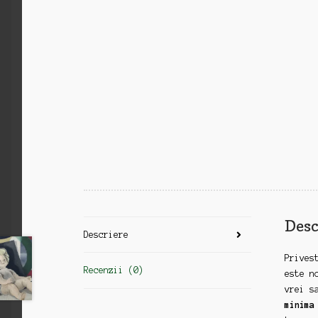
Desc
Descriere
Prives
Recenzii (0)
este n
vrei s
minima