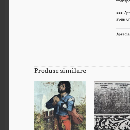
transp
*** Ap
avem u
Aprecia
Produse similare