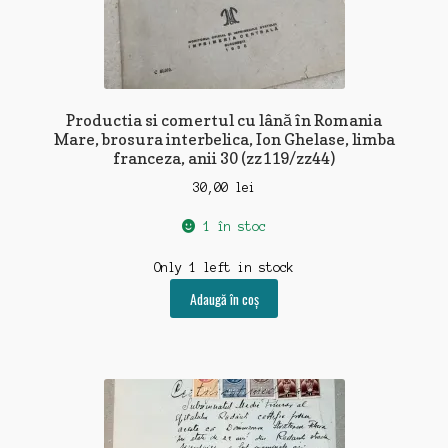
Productia si comertul cu lână în Romania
Mare, brosura interbelica, Ion Ghelase, limba
franceza, anii 30 (zz119/zz44)
30,00
lei
1 în stoc
Only 1 left in stock
Adaugă în coș