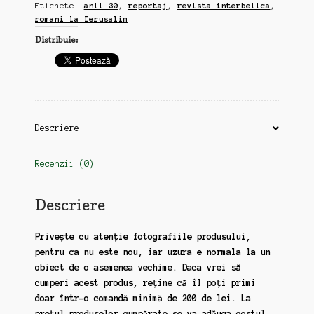
Etichete:
anii 30
,
reportaj
,
revista interbelica
,
din
romani la Ierusalim
revista
Distribuie:
interbelica,
anii
30,
12
pagini
format
Descriere
A4,
text
Recenzii (0)
si
poze
(zz139)
Descriere
Privește cu atenție fotografiile produsului,
pentru ca nu este nou, iar uzura e normala la un
obiect de o asemenea vechime. Daca vrei să
cumperi acest produs, reține că îl poți primi
doar într-o comandă minimă de 200 de lei. La
prețul produselor cumpărate se va adăuga costul