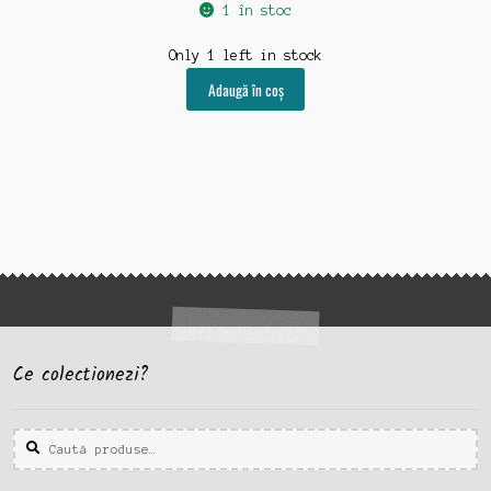
1 în stoc
Only 1 left in stock
Adaugă în coș
Ce colectionezi?
Caută
Caută
după: