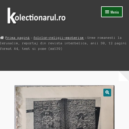
Sari
Sari
Meniu
la
la
navigare
conținut
Acasa
Prima pagină
folclor-religii-ezoterism
Urme romanesti la
Extinde
Ierusalim, reportaj din revista interbelica, anii 30, 12 pagini
Magazin
meniul
format A4, text si poze (zz139)
copil
Capsula Timpului
Blog
Contact