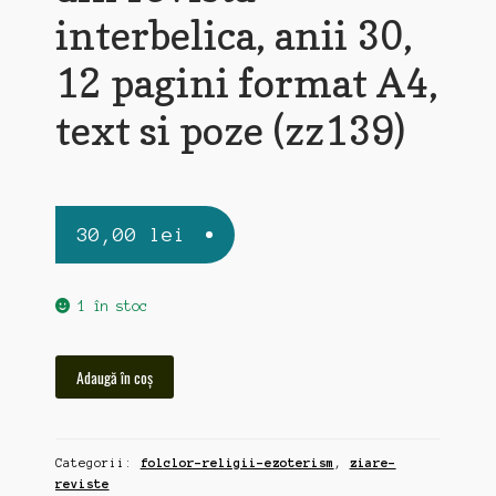
interbelica, anii 30,
12 pagini format A4,
text si poze (zz139)
30,00
lei
1 în stoc
Cantitate
Adaugă în coș
Urme
romanesti
la
Categorii:
folclor-religii-ezoterism
,
ziare-
Ierusalim,
reviste
reportaj