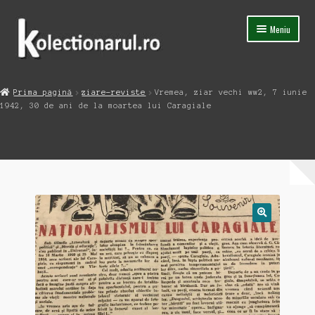
Sari
Sari
Meniu
la
la
navigare
conținut
Acasa
Prima pagină
ziare-reviste
Vremea, ziar vechi ww2, 7 iunie
Extinde
1942, 30 de ani de la moartea lui Caragiale
Magazin
meniul
copil
Capsula Timpului
Blog
Contact