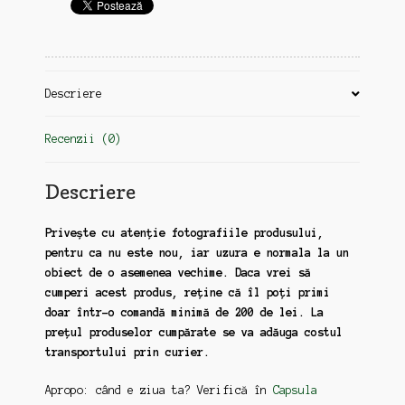
de
ani
de
la
Descriere
moartea
lui
Caragiale
Recenzii (0)
Descriere
Privește cu atenție fotografiile produsului,
pentru ca nu este nou, iar uzura e normala la un
obiect de o asemenea vechime. Daca vrei să
cumperi acest produs, reține că îl poți primi
doar într-o comandă minimă de 200 de lei. La
prețul produselor cumpărate se va adăuga costul
transportului prin curier.
Apropo: când e ziua ta? Verifică în
Capsula