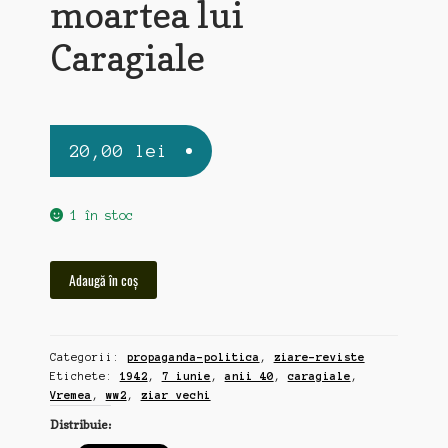
moartea lui
Caragiale
20,00
lei
1 în stoc
Cantitate
Adaugă în coș
Vremea,
ziar
vechi
Categorii:
propaganda-politica
,
ziare-reviste
ww2,
Etichete:
1942
,
7 iunie
,
anii 40
,
caragiale
,
7
Vremea
,
ww2
,
ziar vechi
iunie
Distribuie:
1942,
30