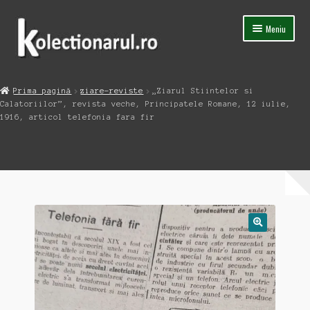
Sari
Sari
Meniu
la
la
navigare
conținut
Acasa
Prima pagină
ziare-reviste
„Ziarul Stiintelor si
Extinde
Calatoriilor”, revista veche, Principatele Romane, 12 iulie,
Magazin
meniul
1916, articol telefonia fara fir
copil
Capsula Timpului
Blog
Contact