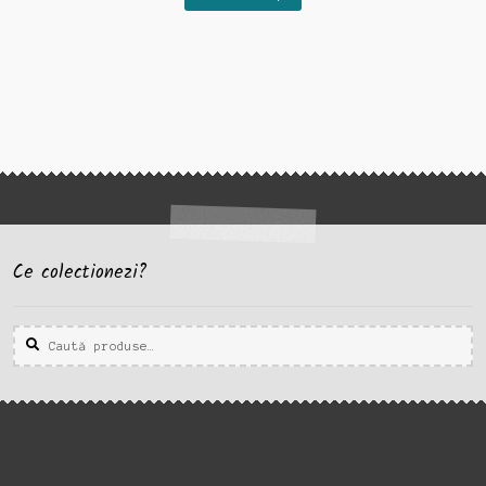
Ce colectionezi?
Caută
Caută
după: