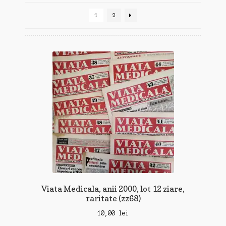
cele
1
2
mai
recente
Viata Medicala, anii 2000, lot 12 ziare,
raritate (zz68)
10,00
lei