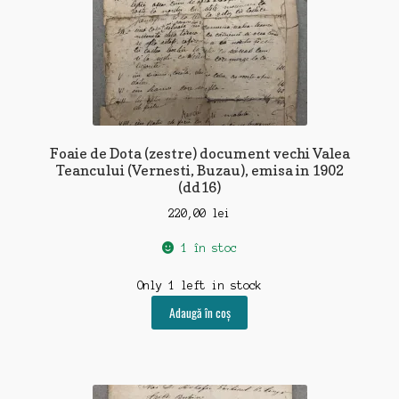
Foaie de Dota (zestre) document vechi Valea
Teancului (Vernesti, Buzau), emisa in 1902
(dd16)
220,00
lei
1 în stoc
Only 1 left in stock
Adaugă în coș