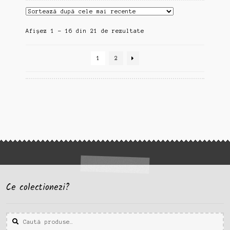
Sortat
Afișez 1 - 16 din 21 de rezultate
după
cele
1
2
mai
recente
Ce colectionezi?
Caută
Caută
după: