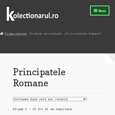
Sari
Sari
Meniu
la
la
navigare
conținut
Acasa
Prima pagină
Produse etichetate „Principatele Romane”
Extinde
Magazin
meniul
copil
Capsula Timpului
Blog
Principatele
Contact
Romane
Sortat
Afișez 1 - 16 din 21 de rezultate
după