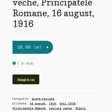
veche, Principatele
Romane, 16 august,
1916
20,00
lei
1 în stoc
Cantitate
Adaugă în coș
"Ziarul
Stiintelor
si
Categorie:
ziare-reviste
Calatoriilor",
Etichete:
16 august
,
1916
,
anii 1910
,
revista
Principatele Romane
,
revista veche
,
Ziarul
veche,