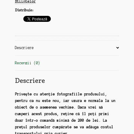
Stiintelor
Principatele
Distribuie:
Romane,
16
august,
1916
Descriere
Recenzii (0)
Descriere
Privește cu atenție fotografiile produsului,
pentru ca nu este nou, iar uzura e normala la un
obiect de o asemenea vechime. Daca vrei să
cumperi acest produs, reține că îl poți primi
doar într-o comandă minimă de 200 de lei. La
prețul produselor cumpărate se va adăuga costul
transportului prin curier.