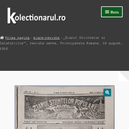
Sari
Sari
Meniu
la
la
navigare
conținut
Acasa
Prima pagină
ziare-reviste
„Ziarul Stiintelor si
Extinde
Calatoriilor”, revista veche, Principatele Romane, 16 august,
Magazin
meniul
1916
copil
Capsula Timpului
Blog
Contact