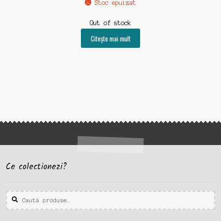
Stoc epuizat
Out of stock
Citește mai mult
Ce colectionezi?
Caută
Caută
după: