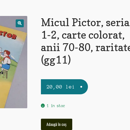
Micul Pictor, seria
1-2, carte colorat,
anii 70-80, raritat
(gg11)
20,00
lei
1 în stoc
Cantitate
Adaugă în coș
Micul