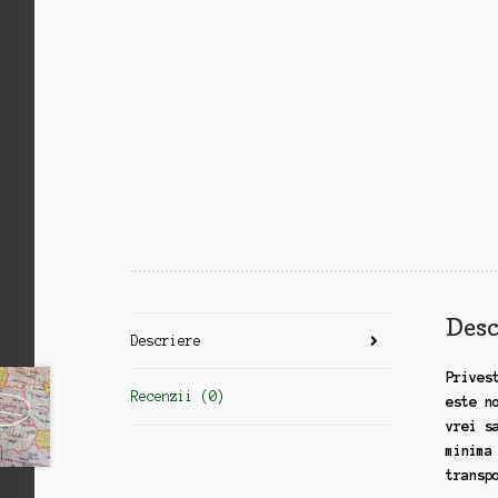
Desc
Descriere
Prives
Recenzii (0)
este n
vrei s
minima
transp