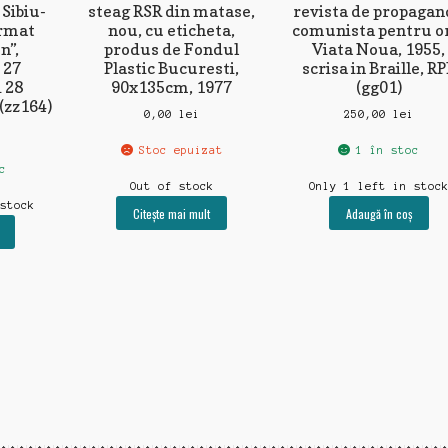
Sibiu-
steag RSR din matase,
revista de propagan
ormat
nou, cu eticheta,
comunista pentru o
n”,
produs de Fondul
Viata Noua, 1955,
 27
Plastic Bucuresti,
scrisa in Braille, R
 28
90x135cm, 1977
(gg01)
(zz164)
0,00
lei
250,00
lei
i
Stoc epuizat
1 în stoc
c
Out of stock
Only 1 left in stoc
 stock
Citește mai mult
Adaugă în coș