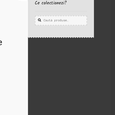
Ce colectionezi?
Caută
Caută
după:
e