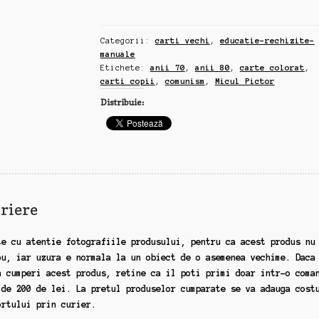
Pictor,
seria
Categorii:
carti vechi
,
educatie-rechizite-
1-
manuale
2,
Etichete:
anii 70
,
anii 80
,
carte colorat
,
carte
carti copii
,
comunism
,
Micul Pictor
colorat,
Distribuie:
anii
70-
80,
raritate
(gg11)
riere
te cu atentie fotografiile produsului, pentru ca acest produs nu
ou, iar uzura e normala la un obiect de o asemenea vechime. Daca
a cumperi acest produs, retine ca il poti primi doar intr-o coma
 de 200 de lei. La pretul produselor cumparate se va adauga cost
ortului prin curier.