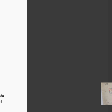
nda
ul