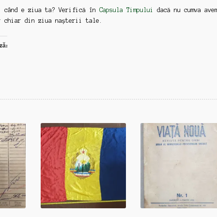
: când e ziua ta? Verifică în
Capsula Timpului
dacă nu cumva ave
r chiar din ziua nașterii tale.
ză: