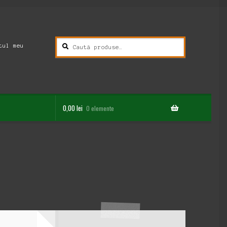
Caută
Caută
tul meu
după:
0,00
lei
0 elemente