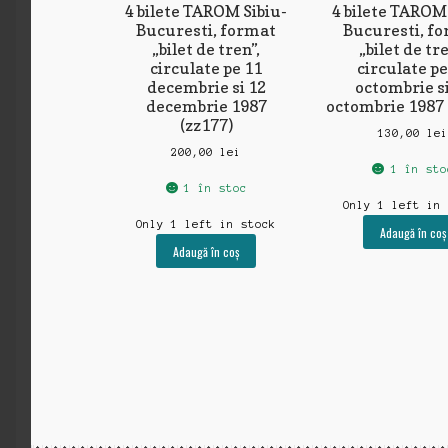
4 bilete TAROM Sibiu-
4 bilete TAROM 
Bucuresti, format
Bucuresti, f
„bilet de tren”,
„bilet de tre
circulate pe 11
circulate pe
decembrie si 12
octombrie si
decembrie 1987
octombrie 1987 
(zz177)
130,00
le
200,00
lei
1 în sto
1 în stoc
Only 1 left in
Only 1 left in stock
Adaugă în coș
Adaugă în coș