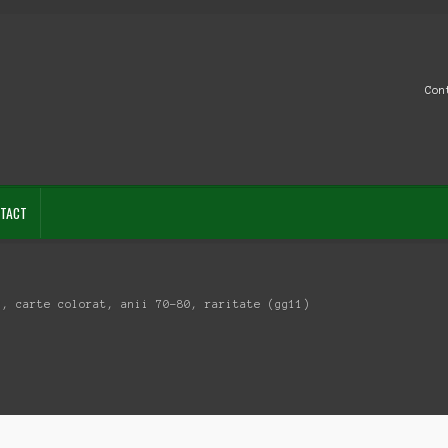
Con
TACT
2, carte colorat, anii 70-80, raritate (gg11)