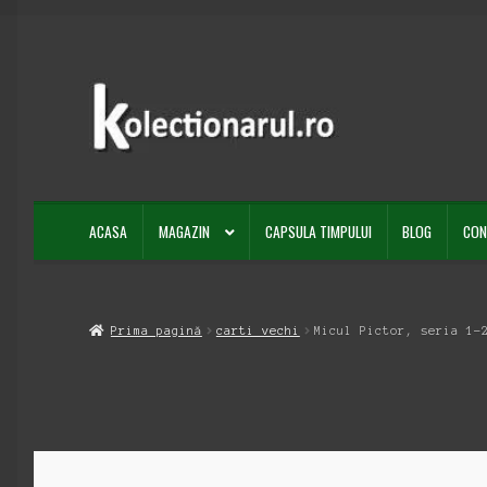
Sari
Sari
la
la
navigare
conținut
ACASA
MAGAZIN
CAPSULA TIMPULUI
BLOG
CON
Prima pagină
carti vechi
Micul Pictor, seria 1-